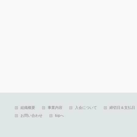
組織概要
事業内容
入会について
締切日＆支払日
お問い合わせ
topへ