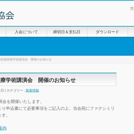
労
入会について
締切日＆支払日
ダウンロード
自賠責医療学術講演会 開催のお知らせ
医療学術講演会 開催のお知らせ
1日
カテゴリー :
新着情報
演会を開催いたします。
より申込書にて必要事項をご記入の上、当会宛にファクシミリ
ます。
案内