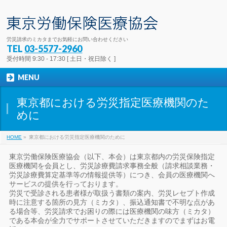
労災請求のミカタまでお気軽にお問い合わせください
TEL
03-5577-2960
受付時間 9:30 - 17:30 [ 土日・祝日除く ]
MENU
東京都における労災指定医療機関のた
めに
HOME
»
東京都における労災指定医療機関のために
東京労働保険医療協会（以下、本会）は東京都内の労災保険指定
医療機関を会員とし、労災診療費請求事務全般（請求相談業務・
労災診療費算定基準等の情報提供等）につき、会員の医療機関へ
サービスの提供を行っております。
労災で受診される患者様が取扱う書類の案内、労災レセプト作成
時に注意する箇所の見方（ミカタ）、振込通知書で不明な点があ
る場合等、労災請求でお困りの際には医療機関の味方（ミカタ）
である本会が全力でサポートさせていただきますのでまずはお電