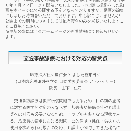
８年７月２２日（水）開催いたしました。その際に撮影をした動
画を本ページにて公開する予定となっておりますが、動画の編集
にしばしお時間をいただいております。申し訳ございませんが、
公開までの期間につきましては配布資料のみを掲載いたしますこ
とご容赦ください。
※更新の際には当会ホームページの新着情報にてお知らせいたし
ます。
交通事故診療における対応の留意点
医療法人社団慶仁会 やました整形外科
(日本臨床整形外科学会 自賠労災委員会 アドバイザー)
院長 山下 仁司
交通事故診療は損害賠償問題でもあるため、目の前の患者
に対する医学的対応のみならず、加害者や損保会社や弁護士
等への対応も必要となるため、トラブルも多くなる現状があ
る。治療費の請求における疑問、公的保険（健保・労災）の
使用を求められた場合の対応、弁護士が関与してきた場合の