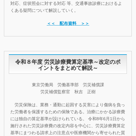
対応、症状照会に対する対応 等、交通事故診療におけるよ
くある疑問について解説していく。
＜＜ 配布資料 ＞＞
令和８年度 労災診療費算定基準～改定のポ
イントをまとめて解説～
東京労働局 労働基準部 労災補償課
労災補償監察官 秋吉 正樹
労災保険は、業務・通勤に起因する災害により傷病を負っ
た労働者を保護するための保険である。治療にかかる診療費
には独自の算定基準が設けられている。 令和8年6月1日から
施行された労災診療費の改定内容を中心に、労災診療費算定
基準にまつわる請求上の注意点や医療機関から寄せられた質