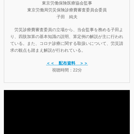
東京労働保険医療協会監事
東京労働局労災保険診療費審査委員会委員
子田 純夫
労災診療費審査委員の立場から、当会監事を務める子田よ
り、四肢加算の基本知識の説明、算定例の解説が主に行われ
ている。また、コロナ診療に関する取扱いについて、労災請
求の観点も踏まえ解説が行われている。
＜＜ 配布資料 ＞＞
視聴時間：22分