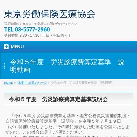
労災請求のミカタまでお気軽にお問い合わせください
TEL
03-5577-2960
受付時間 9:30 - 17:30 [ 土日・祝日除く ]
MENU
令和５年度 労災診療費算定基準 説
明動画
HOME
»
保護中: 会員のページ
»
令和５年度 労災診療費算定基準 説明動画
令和５年度 労災診療費算定基準説明会
「令和５年度 労災診療費算定基準・地方公務員災害補償制度・
自賠責保険診療費算定基準 説明会」を令和５年７月１９日
（水）開催いたしました。その際に撮影した動画を公開いたしま
すので、この機会に是非ご視聴ください。