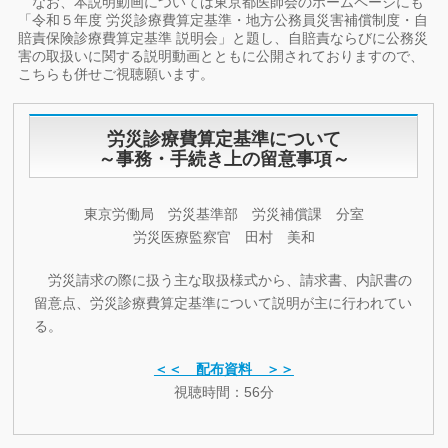
なお、本説明動画については東京都医師会のホームページにも
「令和５年度 労災診療費算定基準・地方公務員災害補償制度・自
賠責保険診療費算定基準 説明会」と題し、自賠責ならびに公務災
害の取扱いに関する説明動画とともに公開されておりますので、
こちらも併せご視聴願います。
労災診療費算定基準について
～事務・手続き上の留意事項～
東京労働局 労災基準部 労災補償課 分室
労災医療監察官 田村 美和
労災請求の際に扱う主な取扱様式から、請求書、内訳書の
留意点、労災診療費算定基準について説明が主に行われてい
る。
＜＜ 配布資料 ＞＞
視聴時間：56分