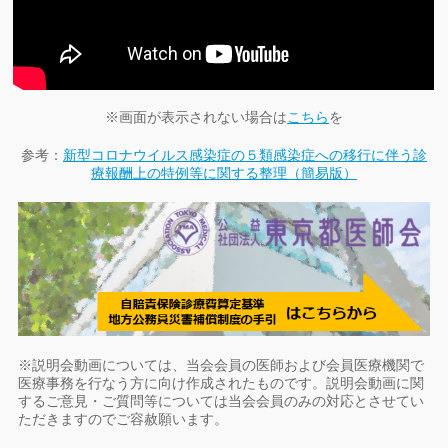
※画面が表示されない場合は
こちら
を
参考：
新型コロナウイルス感染症の５類感染症への移行に伴う診
療報酬上の特例等に関する整理（簡易版）
※説明会動画については、当会会員の医師および会員医療機関で
医療事務を行なう方に向け作成されたものです。説明会動画に関
するご意見・ご質問等については当会会員のみの対応とさせてい
ただきますのでご容赦願います。