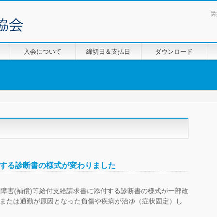
労
入会について
締切日＆支払日
ダウンロード
付する診断書の様式が変わりました
障害(補償)等給付支給請求書に添付する診断書の様式が一部改
務または通勤が原因となった負傷や疾病が治ゆ（症状固定）し