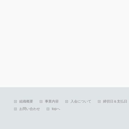
組織概要
事業内容
入会について
締切日＆支払日
お問い合わせ
topへ