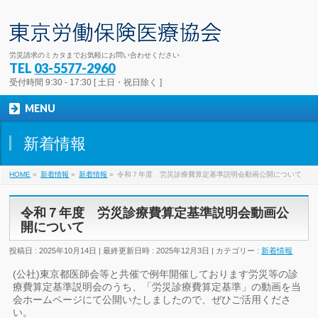
労災請求のミカタまでお気軽にお問い合わせください
TEL
03-5577-2960
受付時間 9:30 - 17:30 [ 土日・祝日除く ]
MENU
新着情報
HOME
»
新着情報
»
新着情報
»
令和７年度 労災診療費算定基準説明会動画公開について
令和７年度 労災診療費算定基準説明会動画公
開について
投稿日 : 2025年10月14日
最終更新日時 : 2025年12月3日
カテゴリー :
新着情報
(公社)東京都医師会等と共催で例年開催しております労災等の診
療費算定基準説明会のうち、「労災診療費算定基準」の動画を当
会ホームページにて公開いたしましたので、ぜひご活用くださ
い。