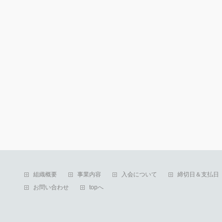
組織概要
事業内容
入会について
締切日＆支払日
お問い合わせ
topへ