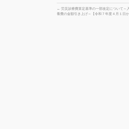
←
労災診療費算定基準の一部改定について～
養費の金額引き上げ～【令和７年度４月１日