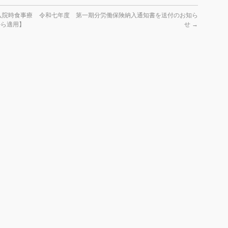
入院時食事療
令和七年度 第一期分労働保険納入通知書を送付のお知ら
から適用】
せ
→